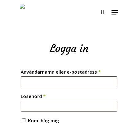
Skip
Menu
to
main
content
Logga in
Användarnamn eller e-postadress
*
Lösenord
*
Kom ihåg mig