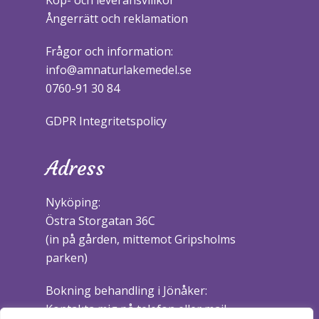
Köp- och leveransvillkor
Ångerrätt och reklamation
Frågor och information:
info@amnaturlakemedel.se
0760-91 30 84
GDPR Integritetspolicy
Adress
Nyköping:
Östra Storgatan 36C
(in på gården, mittemot Gripsholms
parken)
Bokning behandling i Jönåker:
Kontakta mig på telefon eller mail.