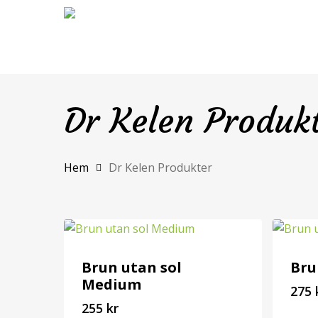
Skip
to
main
content
Dr Kelen Produk
Hem
Dr Kelen Produkter
Brun utan sol
Bru
Medium
275
255
kr