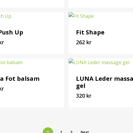
5
210
kr
kr
 Push Up
Fit Shape
kr
262
kr
5
262
kr
kr
a Fot balsam
LUNA Leder mass
gel
kr
320
kr
1
320
kr
kr
1
2
3
Next