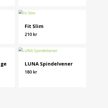
257
kr
Fit Slim
210
kr
210
kr
age
LUNA Spindelvener
180
kr
180
kr