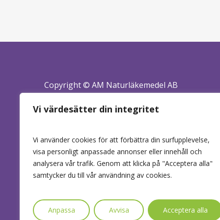
Copyright © AM Naturläkemedel AB
Alla rättigheter reserverade.
Vi värdesätter din integritet
Foto: KGZ Fougstedt @anderbergmedia
& Linda Nilsson
Vi använder cookies för att förbättra din surfupplevelse,
visa personligt anpassade annonser eller innehåll och
analysera vår trafik. Genom att klicka på "Acceptera alla"
samtycker du till vår användning av cookies.
Anpassa
Avvisa
Acceptera alla