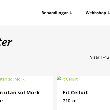
Behandlingar
Webbshop
ter
Visar 1–12 
n utan sol Mörk
Fit Celluit
kr
210
kr