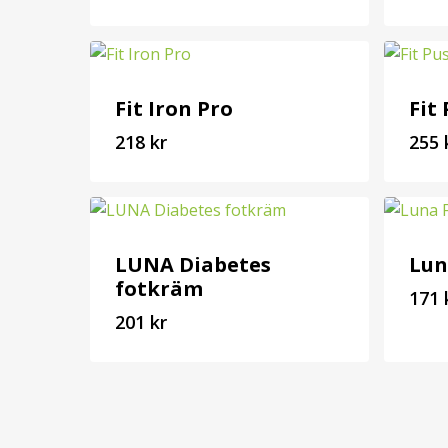
255
27
kr
Fit Iron Pro
Fit
218
kr
255
218
25
kr
LUNA Diabetes
Lun
fotkräm
171
201
kr
201
17
kr