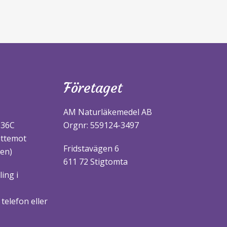
Företaget
AM Naturläkemedel AB
 36C
Orgnr: 559124-3497
ittemot
Fridstavägen 6
en)
611 72 Stigtomta
ing i
telefon eller