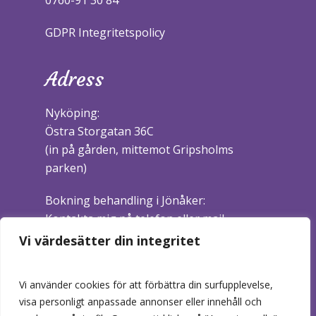
0760-91 30 84
GDPR Integritetspolicy
Adress
Nyköping:
Östra Storgatan 36C
(in på gården, mittemot Gripsholms
parken)
Bokning behandling i Jönåker:
Kontakta mig på telefon eller mail.
Vi värdesätter din integritet
Företaget
Vi använder cookies för att förbättra din surfupplevelse,
AM Naturläkemedel AB
visa personligt anpassade annonser eller innehåll och