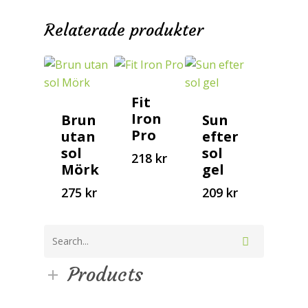
Relaterade produkter
Fit
Iron
Brun
Sun
Pro
utan
efter
sol
sol
218
kr
275
218
209
Mörk
gel
kr
kr
kr
275
kr
209
kr
Products