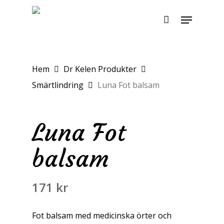
Skip
Menu
to
main
content
Hem
Dr Kelen Produkter
Smärtlindring
Luna Fot balsam
Luna Fot
balsam
171
kr
Fot balsam med medicinska örter och