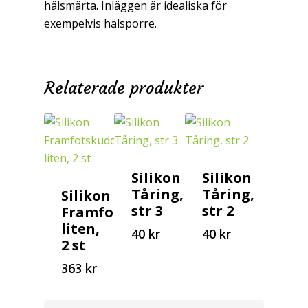
hälsmärta. Inläggen är idealiska för
exempelvis hälsporre.
Relaterade produkter
Silikon
Silikon
Tåring,
Tåring,
Silikon
str 3
str 2
Framfotskudde,
liten,
40
kr
40
kr
363
40
40
2 st
kr
kr
kr
363
kr