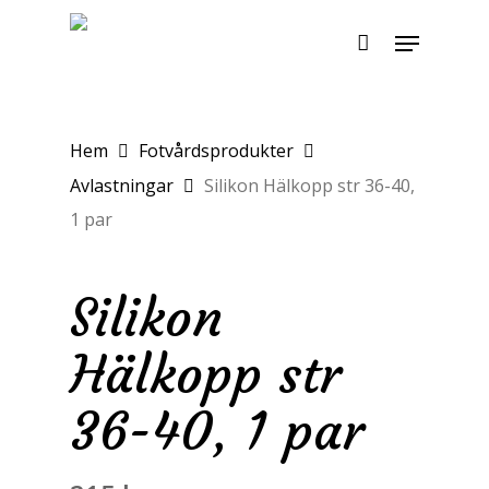
Skip
Menu
to
main
content
Hem
Fotvårdsprodukter
Avlastningar
Silikon Hälkopp str 36-40,
1 par
Silikon
Hälkopp str
36-40, 1 par