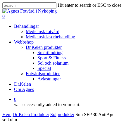
Skip
Hit enter to search or ESC to close
to
Close
main
Search
0
content
Menu
Behandlingar
Medicinsk fotvård
Medicinsk laserbehandling
Webbshop
Dr.Kelen produkter
Smärtlindring
Sport & Fitness
Sol och solarium
Special
Fotvårdsprodukter
Avlastningar
Dr.Kelen
Om Agnes
0
was successfully added to your cart.
Hem
Dr Kelen Produkter
Solprodukter
Sun SFP 30 AntiAge
solkräm