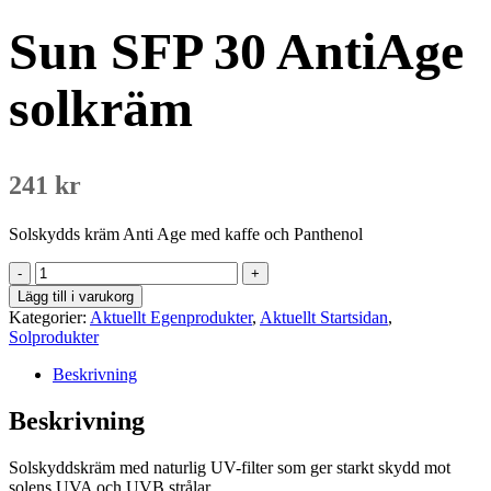
Sun SFP 30 AntiAge
solkräm
241
kr
Solskydds kräm Anti Age med kaffe och Panthenol
Sun
SFP
Lägg till i varukorg
30
Kategorier:
Aktuellt Egenprodukter
,
Aktuellt Startsidan
,
AntiAge
Solprodukter
solkräm
mängd
Beskrivning
Beskrivning
Solskyddskräm med naturlig UV-filter som ger starkt skydd mot
solens UVA och UVB strålar.