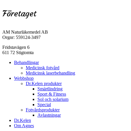
Företaget
AM Naturläkemedel AB
Orgnr: 559124-3497
Fridstavägen 6
611 72 Stigtomta
Close
Behandlingar
Menu
Medicinsk fotvård
Medicinsk laserbehandling
Webbshop
Dr.Kelen produkter
Smärtlindring
Sport & Fitness
Sol och solarium
Special
Fotvårdsprodukter
Avlastningar
Dr.Kelen
Om Agnes