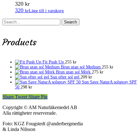
320
kr
320
kr
Lägg till i varukorg
Search
Products
Fit Push Up
255
kr
Brun utan sol Medium
255
kr
Brun utan sol Mörk
275
kr
Sun efter sol gel
209
kr
Sun Save NaturA solspray SPF
50
298
kr
Share
Tweet
Share
Pin
Copyright © AM Naturläkemedel AB
Alla rättigheter reserverade.
Foto: KGZ Fougstedt @anderbergmedia
& Linda Nilsson